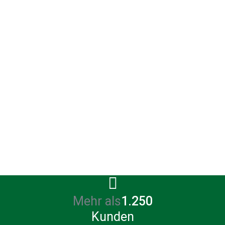
Gemeinsam mit Ihn
um. Das beinhalte
bestehender geeig
Während der fortla
zusammen mit Ihnen
Unsere Empfehlung 
Mehr als
1.285
Kunden