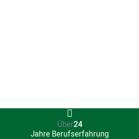
en setzen wir nach Ihren Vorgaben ganz oder teilweise
t neben der Vermittlung von neuen Produkten auch die 
neter Verträge.
ufenden Beratung betreut Sie ein persönlicher Ansprech
 Ihr Finanzkonzept aktuell hält.
und Vermittlung sind für Sie kostenlos, – aber sicher 
Über
25
Jahre Berufserfahrung