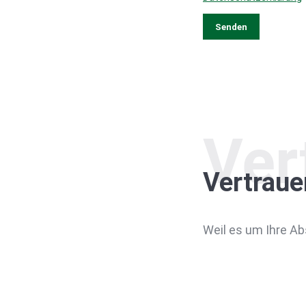
Ver
Vertraue
Weil es um Ihre A