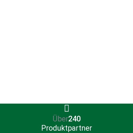
 dieses Konzept
Betreuung
partner, der
nicht umsonst!
Über
247
Produktpartner