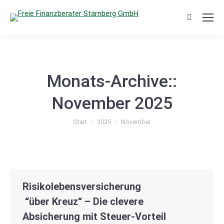
Search:
Monats-Archive::
November 2025
Sie befinden sich hier:
Start
2025
November
Risikolebensversicherung
“über Kreuz“ – Die clevere
Absicherung mit Steuer‑Vorteil