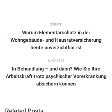
Kommentarnavigation
ZURÜCK
Warum Elementarschutz in der
Wohngebäude- und Hausratversicherung
Vorheriger
Beitrag:
heute unverzichtbar ist
NÄCHSTES
In Behandlung – und dann? Wie Sie Ihre
Arbeitskraft trotz psychischer Vorerkrankung
Nächster
Beitrag:
absichern können
Related Posts